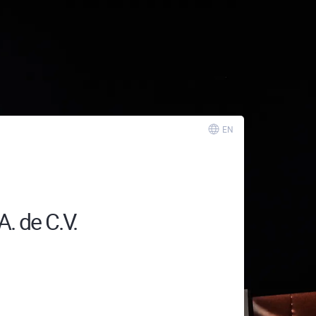
EN
A. de C.V.