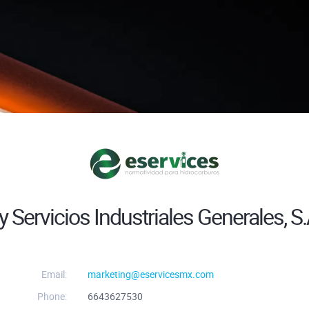
 Servicios Industriales Generales, S.
Email:
marketing@eservicesmx.com
Phone:
6643627530